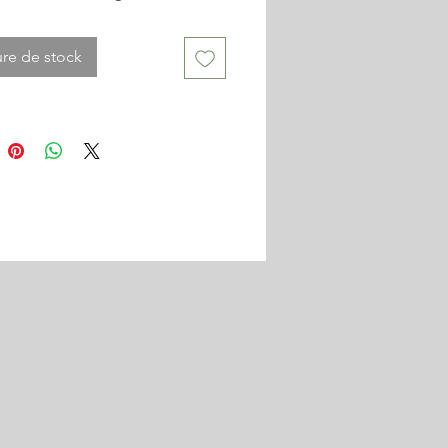
les en forme de tulipes. Cette
n illumine pendant 15 jours les
re de stock
 avant même l'apparition des
 de printemps.
sance rapide une fois installé, il
apidement un bel arbre au port
 placer en isolé en fond de jardin
e mise en valeur maximale.
ait particulièrement au Pays
où la richesse du sol, la douceur
 lui permette de se développer
trainte.
 en très belle taille de
 cm , à planter de préférence en
 pour bénéficier dès Février Mars
remières fleurs.
 tailles sont disponibles, n'hésitez
us consulter.