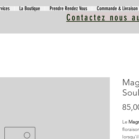
rvices
La Boutique
Prendre Rendez Vous
Commande & Livraison
Contactez nous a
Mag
Sou
85,0
Le
Magn
floraiso
lorsqu'i