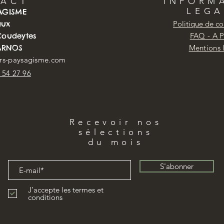
TACT
INFORM
LEGA
SAGISME
aux
Politique de co
 Coudeytes
FAQ - A 
ARNOS
Mentions 
@rs-paysagisme.com
9 54 27 96
Recevoir nos
sélections
du mois
S'abonner
J’accepte les termes et
conditions