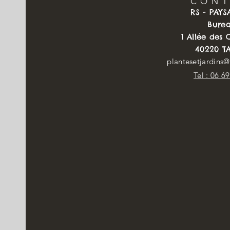
CON
RS - PAY
Bure
1 Allée des
40220 T
plantesetjardins
Tel : 06 6