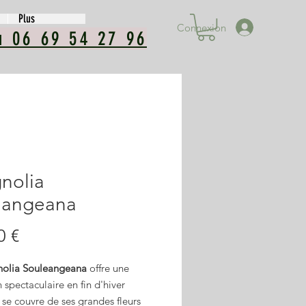
Plus
Connexion
u 06 69 54 27 96
nolia
langeana
Prix
0 €
olia Souleangeana
offre une
n spectaculaire en fin d'hiver
l se couvre de ses grandes fleurs