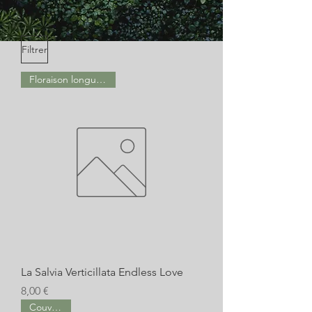
Filtrer
Floraison longue durée
La Salvia Verticillata Endless Love
Prix
8,00 €
Couvre sol