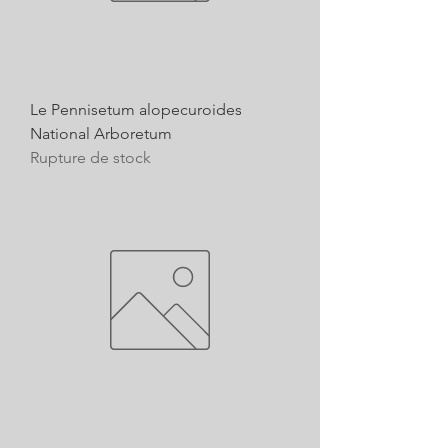
Le Pennisetum alopecuroides
National Arboretum
Rupture de stock