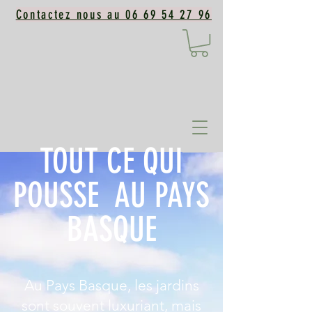
Contactez nous au 06 69 54 27 96
TOUT CE QUI
POUSSE AU PAYS
BASQUE
Au Pays Basque, les jardins
sont souvent luxuriant, mais