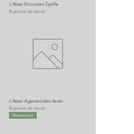
L'Aster Ericoïdes Cyrille
Rupture de stock
L'Aster Ageratoides Asran
Rupture de stock
Nouveauté