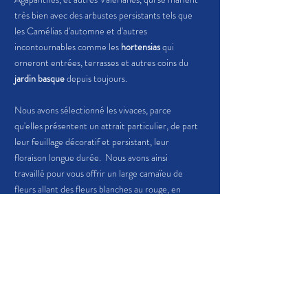
très bien avec des arbustes persistants tels que
les Camélias d'automne et d'autres
incontournables comme les
hortensias
qui
orneront entrées, terrasses et autres coins du
jardin basque
depuis toujours.
Nous avons sélectionné les vivaces, parce
qu'elles présentent un attrait particulier, de part
leur feuillage décoratif et persistant, leur
floraison longue durée. Nous avons ainsi
travaillé pour vous offrir un large camaïeu de
fleurs allant des fleurs blanches au rouge, en
passant bien sur par le bleu profond, le pourpre.
Coté arbres et arbustes, les feuillages brillants
et lumineux, persistants ou caducs créerons le
charme du jardin, de quoi ravir l'œil du jardinier.