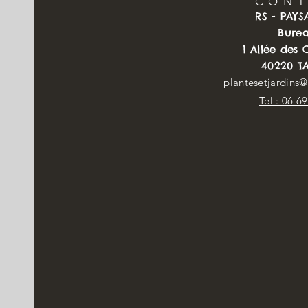
CON
RS - PAY
Bure
1 Allée des
40220 T
plantesetjardins
Tel : 06 6