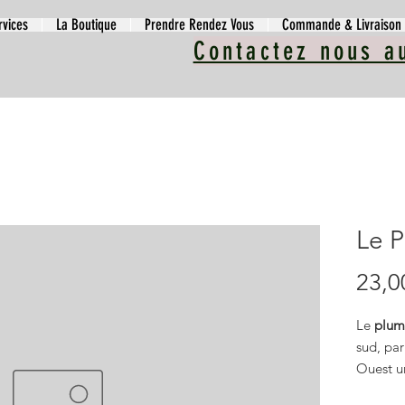
rvices
La Boutique
Prendre Rendez Vous
Commande & Livraison
Contactez nous a
Le 
23,0
Le
plum
sud, pa
Ouest un
en pleine