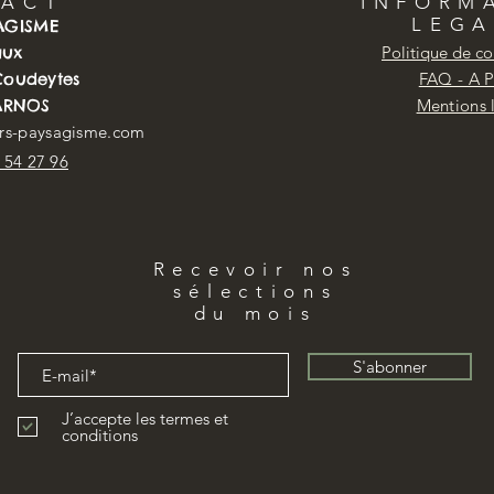
TACT
INFORM
LEGA
SAGISME
aux
Politique de co
 Coudeytes
FAQ - A 
ARNOS
Mentions 
@rs-paysagisme.com
9 54 27 96
Recevoir nos
sélections
du mois
S'abonner
J’accepte les termes et
conditions