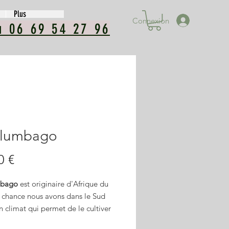
Plus
Connexion
u 06 69 54 27 96
Plumbago
Prix
0 €
bago
est originaire d'Afrique du
r chance nous avons dans le Sud
 climat qui permet de le cultiver
 terre. Il resiste en effet