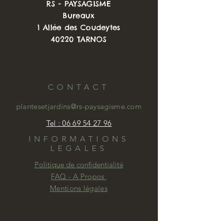
RS - PAYSAGISME
tout début de l'été.
Bureaux
Il résiste à tout ou presque, mais
1 Allée des Coudeytes
préfère être génereusement
40220 TARNOS
amendé au printemps pour garder
toute sa beauté durant tout l'été.
En association avec d'autres plantes
plus légères telles que graminées,
CONTACT
gauras, elle fera sensation au jardin.
Vendue en pot de 1L
plantesetjardins@rs-paysagisme.com
Tel : 06 69 54 27 96
INFORMATIONS
LEGALES
Politique de confidentialité
FAQ - A Propos
Mentions légales