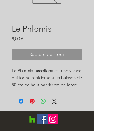
Le Phlomis
Prix
8,00 €
Rupture de stock
Le
Phlomis russeliana
est une vivace
qui forme rapidement un buisson de
80 cm de haut par 40 cm de large.
Nous l'avons sélectionné pour vos
jardins Landais pour son feuillage
gris vert duveteux qui reste
interréssant même en hiver, et
surtout pour sa floraison jaune qui
surplombe ses tiges de 80cm/1m au