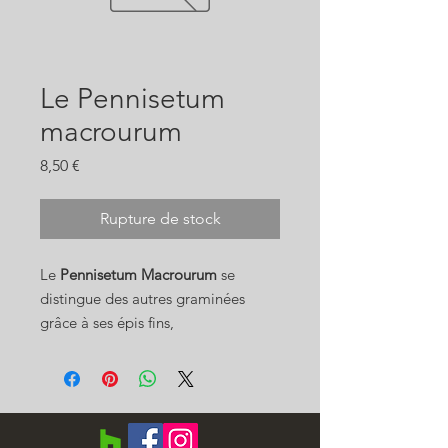
Le Pennisetum
macrourum
Prix
8,50 €
Rupture de stock
Le
Pennisetum Macrourum
se
distingue des autres graminées
grâce à ses épis fins,
particulièrement graphiques et
élégants.
Très originale, cette graminée est
une réussite au milieu d'un massif
pour créer des lignes verticales de