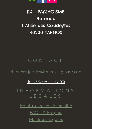
toute beauté.
RS - PAYSAGISME
Ses épis restent fin, compacts et
Bureaux
bien fournis de juillet à mi Octobre,
1 Allée des Coudeytes
offrant une touche très originale au
40220 TARNOS
jardin.
A planter au sein d'Agapanthes,
Agastaches, Achilées.
Une graminée qui se plait en tous
CONTACT
sols bien drainé l'hiver, résiste à la
sécherresse, fleuri longtemps, et
plantesetjardins@rs-paysagisme.com
quasiment sans entretien car seule
une coupe rase à la fin de l'hiver lui
Tel : 06 69 54 27 96
est nécessaire.
INFORMATIONS
LEGALES
Hauteur totale d'environ 1,50m
Politique de confidentialité
Vendu en pot de 1 litre
FAQ - A Propos
Mentions légales