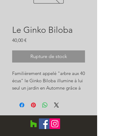
Le Ginko Biloba
Prix
40,00 €
Rupture de stock
Familièrement appelé "arbre aux 40
écus" le Ginko Biloba illumine à lui
seul un jardin en Automne grâce à
son feuillage doré.
Arbre de grande envergure 10
mêtres de haut, très résistant et qui
apprécie particulièrement les sols
drainés, acides des Landes.
Planter le en isolé, ou parmis