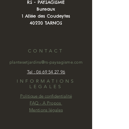
RS - PAYSAGISME
d'autres arbres comme des pins,
Bureaux
Chênes et autre feuillus de nos
1 Allée des Coudeytes
forêts Landaises.
40220 TARNOS
Le Ginko Biloba appréciera d'être
arrosé lors des périodes de
sécherresse les premières années.
CONTACT
plantesetjardins@rs-paysagisme.com
Tel : 06 69 54 27 96
INFORMATIONS
LEGALES
Politique de confidentialité
FAQ - A Propos
Mentions légales