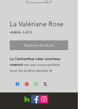
La Valériane Rose
Prix
Prix
 8,00 € 
6,40 €
original
promotionnel
Rupture de stock
La Centranthus ruber coccineus
rosenrot
est une vivace parfaite
pour les jardins naturels et
spontanés, une floraison abondante,
rose vif qui tranche parmis des
feuillages verts ou des graminées.
A planter en plein soleil, sa floraison
abondante sur tiges apparaitra dès
le printemps. La
Valériane
ne