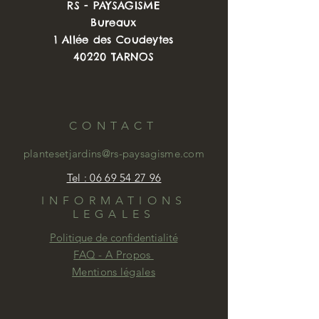
RS - PAYSAGISME
nécessite que peu d'arrosage
Bureaux
pendant l'été. Son feuillage brillant,
1 Allée des Coudeytes
est persistant.
40220 TARNOS
La Centranthus ruber coccineus
rosenrot
fleurit principalement au
printemps, mais réapparait souvent
avec les premières pluies de
CONTACT
Septembre.
Elle s'installe en tout sol drainé, en
plantesetjardins@rs-paysagisme.com
isolée au sein d'un massif ou mieux
encore par groupe de 3 à 5 si vous
Tel : 06 69 54 27 96
voulez accentuer cette note de rose
INFORMATIONS
dans votre jardin.
LEGALES
Taillez les inflorescences
Politique de confidentialité
régulièrement pour limiter les semis
FAQ - A Propos
naturels et favoriser de nouvelles
Mentions légales
fleurs.
Vivace fleurie 6 mois par an,
incontournable de nos jardinsà