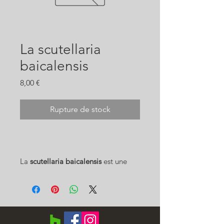
La scutellaria
baicalensis
Prix
8,00 €
Rupture de stock
La
scutellaria baicalensis
est une
plante connue pour ses vertues
médecinales, anti inflammatoire
notoire en médecine chinoise, mais
c'est aussi une remarquable plante
de massif, très florifère et orginale !