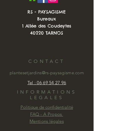
Hauteur entre 60 et 80 cm, floraison
RS - PAYSAGISME
estivale, bonne résistance à la
Bureaux
sêcherresse passagère.
1 Allée des Coudeytes
A planter en plein soleil dans un sol
40220 TARNOS
draîné mais riche, (apportez y du
compost)
Disponible en pot de 1L pour une
floraison assurée dès le premier été
CONTACT
!
plantesetjardins@rs-paysagisme.com
Tel : 06 69 54 27 96
INFORMATIONS
LEGALES
Politique de confidentialité
FAQ - A Propos
Mentions légales