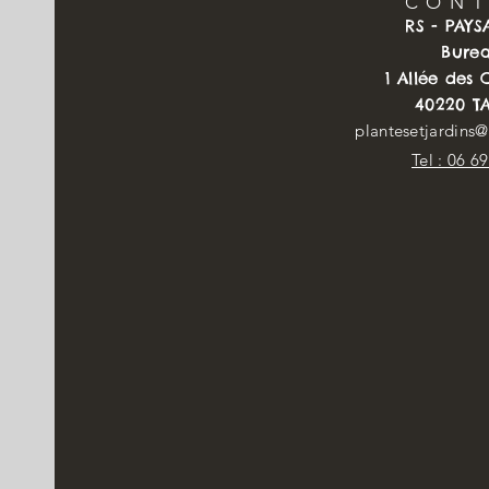
CON
RS - PAY
Bure
1 Allée des
40220 T
plantesetjardins
Tel : 06 6