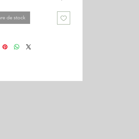
u violacé plus ou moins clair
l'exposition atteind une hauteur
re de stock
 elle garde une belle légéreté et
 jardin un aspect naturel, grâce à
me sauvage discret mais efficace.
cile, elle résiste à tout une fois
e, elle se répend gentiment au
ans devenir envahissante grâce à
is spontanés.
z pas à l'associer aux autres
 champêtres ,
Achilées
,
s entre autres.
le en pot de 1L, à arroser lors du
été suivant la plantation.