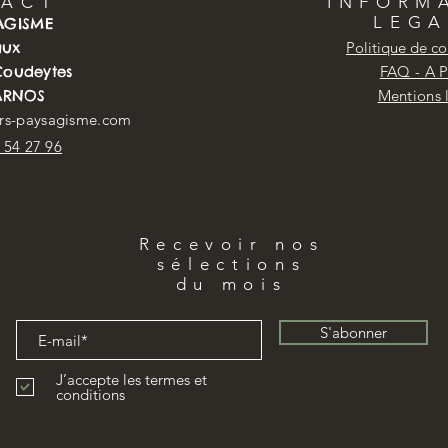
TACT
INFORM
LEGA
SAGISME
aux
Politique de co
 Coudeytes
FAQ - A 
ARNOS
Mentions 
@rs-paysagisme.com
9 54 27 96
Recevoir nos
sélections
du mois
S'abonner
J’accepte les termes et
conditions